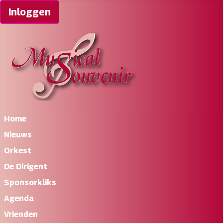
Inloggen
Home
Nieuws
Orkest
De Dirigent
Sponsorkliks
Agenda
Vrienden