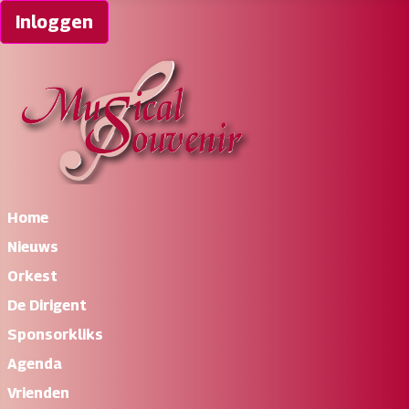
Inloggen
Home
Nieuws
Orkest
De Dirigent
Sponsorkliks
Agenda
Vrienden