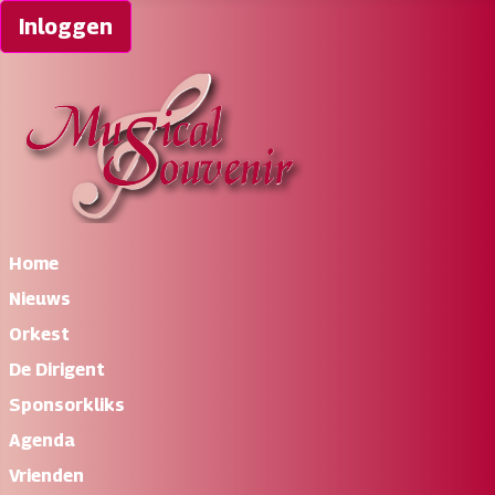
Inloggen
Home
Nieuws
Orkest
De Dirigent
Sponsorkliks
Agenda
Vrienden