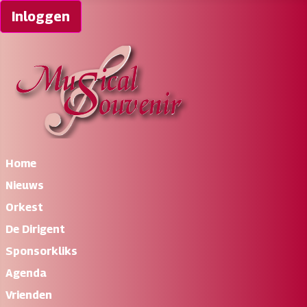
Inloggen
Home
Nieuws
Orkest
De Dirigent
Sponsorkliks
Agenda
Vrienden