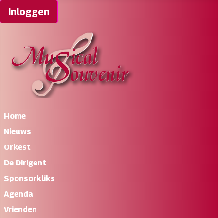
Inloggen
Home
Nieuws
Orkest
De Dirigent
Sponsorkliks
Agenda
Vrienden