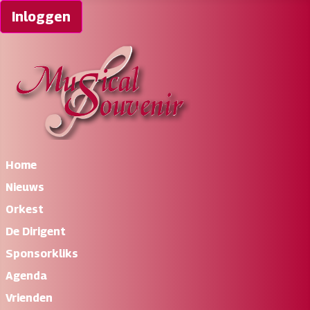
Inloggen
Home
Nieuws
Orkest
De Dirigent
Sponsorkliks
Agenda
Vrienden